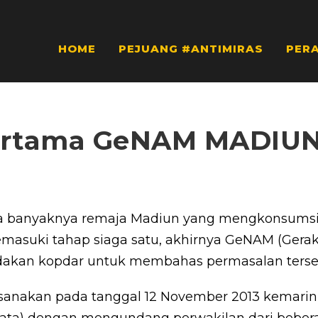
HOME
PEJUANG #ANTIMIRAS
PER
ertama GeNAM MADIU
na banyaknya remaja Madiun yang mengkonsums
masuki tahap siaga satu, akhirnya GeNAM (Gerak
akan kopdar untuk membahas permasalan terse
anakan pada tanggal 12 November 2013 kemarin, 
fata) dengan mengundang perwakilan dari beber