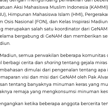
satuan Aksi Mahasiswa Muslim Indonesia (KAMMI), 
NU), Himpunan Mahasiswa Islam (HMI), Pergerak
um Osis Nasional (FON), dan Kelas Inspirasi Madiun
ng merupakan salah satu koordinator dari GeNAM 
selama bergabung di GeNAM dan memberikan se
iun.
I Madiun, semua perwakilan beberapa komunitas
 berbagi cerita dan
sharing
tentang gejala miras
embahasan dimulai dari pengenalan tentang apa
maparan visi dan misi dari GeNAM oleh Pak Alva
an tentang banyaknya minuman keras yang mud
aknya remaja yang mengkonsumsi minuman kera
ngangkan ketika beberapa anggota bercerita ten