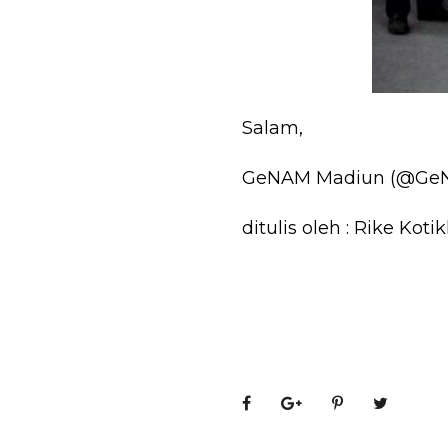
Salam,
GeNAM Madiun (@G
ditulis oleh : Rike Koti