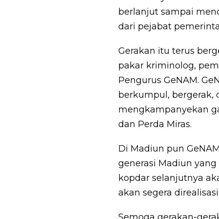
berlanjut sampai men
dari pejabat pemerin
Gerakan itu terus berg
pakar kriminolog, pem
Pengurus GeNAM. GeNA
berkumpul, bergerak, 
mengkampanyekan gaya
dan Perda Miras.
Di Madiun pun GeNAM 
generasi Madiun yang 
kopdar selanjutnya aka
akan segera direalisas
Semoga gerakan-geraka