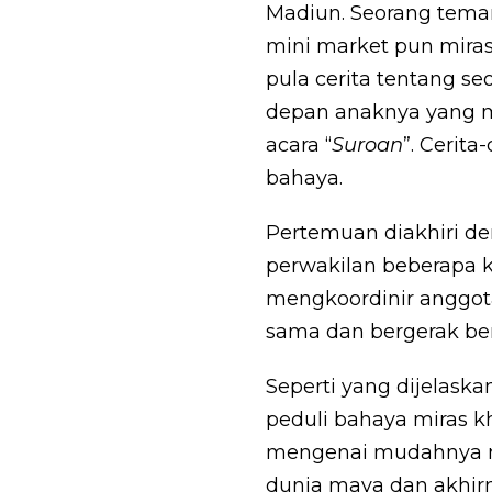
Madiun. Seorang teman
mini market pun miras
pula cerita tentang s
depan anaknya yang mas
acara “
Suroan
”. Cerit
bahaya.
Pertemuan diakhiri d
perwakilan beberapa k
mengkoordinir anggot
sama dan bergerak be
Seperti yang dijelas
peduli bahaya miras k
mengenai mudahnya me
dunia maya dan akhirn