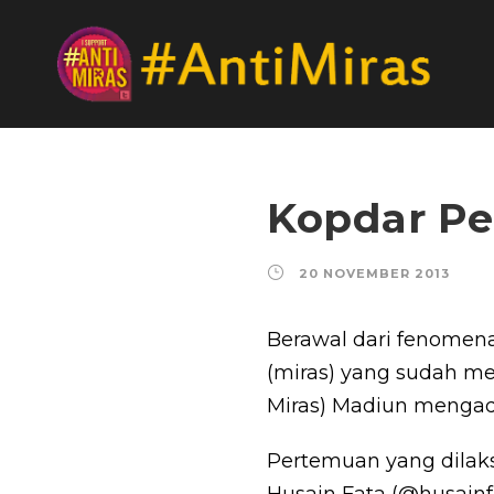
Kopdar P
20 NOVEMBER 2013
Berawal dari fenome
(miras) yang sudah me
Miras) Madiun mengad
Pertemuan yang dilaks
Husain Fata (@husain