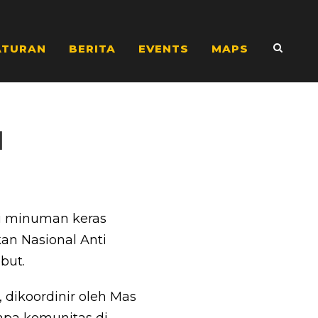
ATURAN
BERITA
EVENTS
MAPS
N
i minuman keras
an Nasional Anti
but.
dikoordinir oleh Mas
apa komunitas di