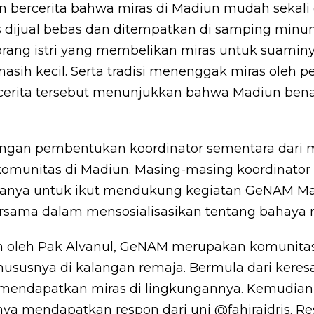
 bercerita bahwa miras di Madiun mudah sekali 
 dijual bebas dan ditempatkan di samping minu
eorang istri yang membelikan miras untuk suaminy
ih kecil. Serta tradisi menenggak miras oleh pes
a-cerita tersebut menunjukkan bahwa Madiun ben
engan pembentukan koordinator sementara dari
omunitas di Madiun. Masing-masing koordinator
anya untuk ikut mendukung kegiatan GeNAM Mad
rsama dalam mensosialisasikan tentang bahaya m
kan oleh Pak Alvanul, GeNAM merupakan komunita
hususnya di kalangan remaja. Bermula dari kere
ndapatkan miras di lingkungannya. Kemudian Ia
ya mendapatkan respon dari uni @fahiraidris. Res