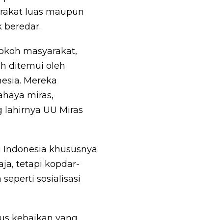
rakat luas maupun
 beredar.
tokoh masyarakat,
ah ditemui oleh
esia. Mereka
ahaya miras,
lahirnya UU Miras
 Indonesia khususnya
ja, tetapi kopdar-
eperti sosialisasi
rus kebaikan yang