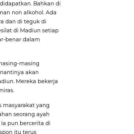
didapatkan. Bahkan di
man non alkohol. Ada
a dan di teguk di
ilat di Madiun setiap
ar-benar dalam
 masing-masing
 nantinya akan
iun. Mereka bekerja
iras.
s masyarakat yang
sahan seorang ayah
 pun bercerita di
pon itu terus