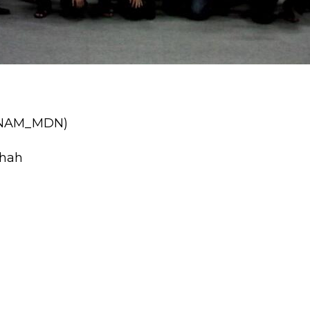
eNAM_MDN)
khah