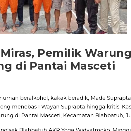
Miras, Pemilik Warun
g di Pantai Masceti
numan beralkohol, kakak beradik, Made Suprapta
yong menebas I Wayan Suprapta hingga kritis. Ka
warung di Pantai Masceti, Kecamatan Blahbatuh, Ju
apolsek Blahbatuh AKP Yoga Widyatmoko, Minggu 