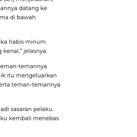
mannya datang ke
ama di bawah
eka habis minum.
kenal,” jelasnya.
a teman-temannya
ik itu mengeluarkan
serta teman-temannya
adi sasaran pelaku.
laku kembali menebas