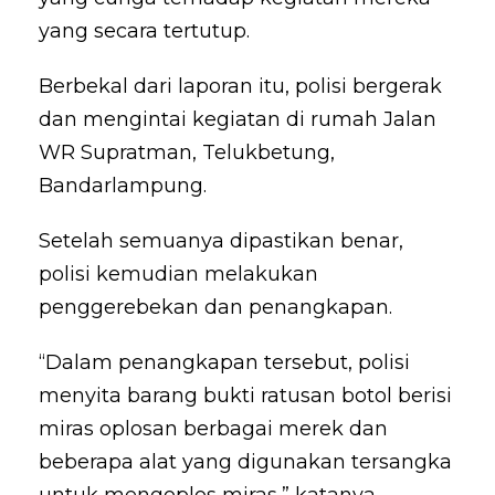
yang secara tertutup.
Berbekal dari laporan itu, polisi bergerak
dan mengintai kegiatan di rumah Jalan
WR Supratman, Telukbetung,
Bandarlampung.
Setelah semuanya dipastikan benar,
polisi kemudian melakukan
penggerebekan dan penangkapan.
“Dalam penangkapan tersebut, polisi
menyita barang bukti ratusan botol berisi
miras oplosan berbagai merek dan
beberapa alat yang digunakan tersangka
untuk mengoplos miras,” katanya.