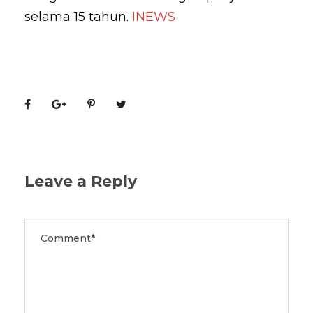
selama 15 tahun.
INEWS
Leave a Reply