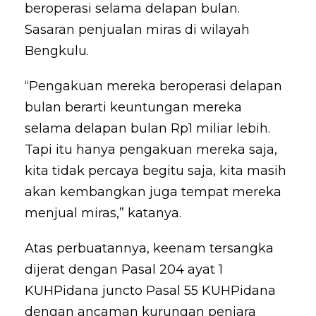
beroperasi selama delapan bulan.
Sasaran penjualan miras di wilayah
Bengkulu.
“Pengakuan mereka beroperasi delapan
bulan berarti keuntungan mereka
selama delapan bulan Rp1 miliar lebih.
Tapi itu hanya pengakuan mereka saja,
kita tidak percaya begitu saja, kita masih
akan kembangkan juga tempat mereka
menjual miras,” katanya.
Atas perbuatannya, keenam tersangka
dijerat dengan Pasal 204 ayat 1
KUHPidana juncto Pasal 55 KUHPidana
dengan ancaman kurungan penjara