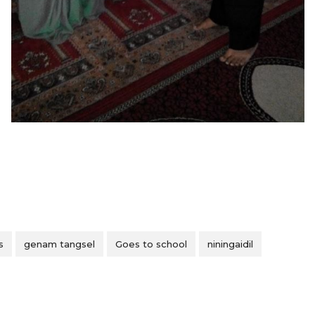
s
genam tangsel
Goes to school
niningaidil