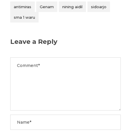
antimiras
Genam
nining aidil
sidoarjo
sma 1 waru
Leave a Reply