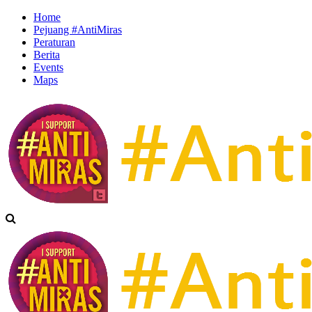
Home
Pejuang #AntiMiras
Peraturan
Berita
Events
Maps