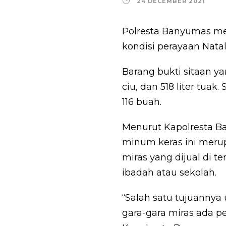
24 DECEMBER 2021
Polresta Banyumas mem
kondisi perayaan Nata
Barang bukti sitaan yan
ciu, dan 518 liter tua
116 buah.
Menurut Kapolresta B
minum keras ini merupa
miras yang dijual di t
ibadah atau sekolah.
“Salah satu tujuannya
gara-gara miras ada pe