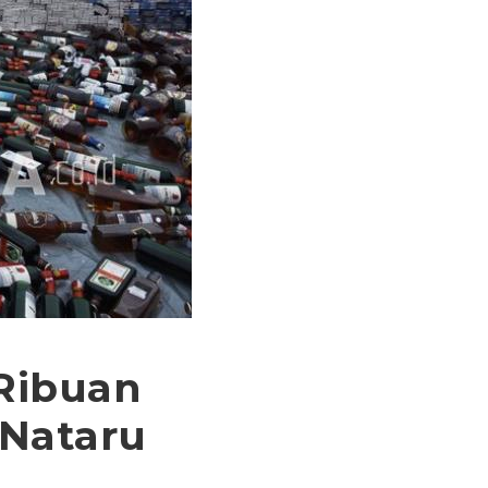
Ribuan
 Nataru