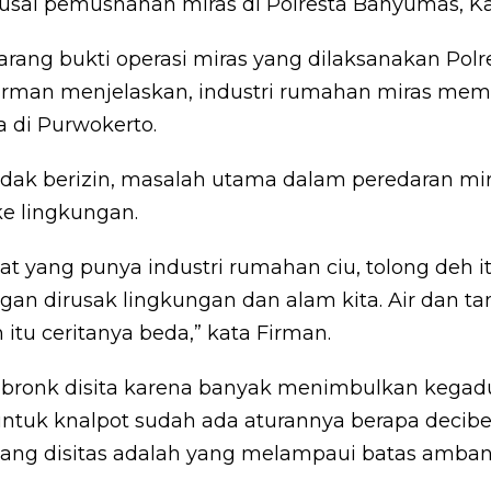
sai pemusnahan miras di Polresta Banyumas, Kam
arang bukti operasi miras yang dilaksanakan Pol
Firman menjelaskan, industri rumahan miras mem
 di Purwokerto.
tidak berizin, masalah utama dalam peredaran mir
e lingkungan.
t yang punya industri rumahan ciu, tolong deh 
ngan dirusak lingkungan dan alam kita. Air dan t
itu ceritanya beda,” kata Firman.
 bronk disita karena banyak menimbulkan kegad
ntuk knalpot sudah ada aturannya berapa decibe
yang disitas adalah yang melampaui batas amban