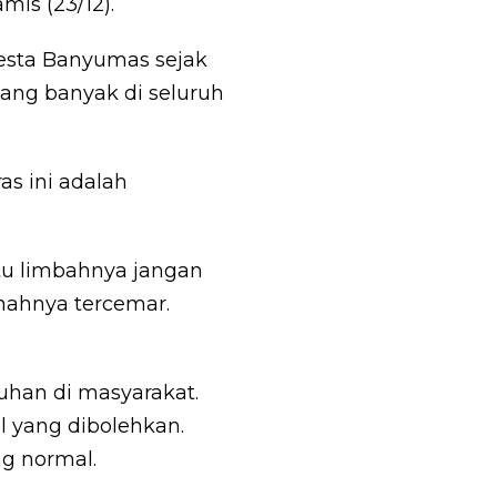
is (23/12).
resta Banyumas sejak
ang banyak di seluruh
as ini adalah
itu limbahnya jangan
anahnya tercemar.
uhan di masyarakat.
l yang dibolehkan.
g normal.