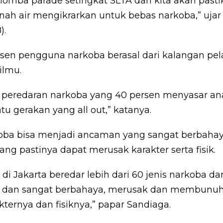
i lomba parade setingkat SLTA dan kita akan pas
anah air mengikrarkan untuk bebas narkoba,” uja
).
sen pengguna narkoba berasal dari kalangan pe
ilmu.
n peredaran narkoba yang 40 persen menyasar an
tu gerakan yang all out,” katanya.
oba bisa menjadi ancaman yang sangat berbaha
ng pastinya dapat merusak karakter serta fisik.
di Jakarta beredar lebih dari 60 jenis narkoba dan
l dan sangat berbahaya, merusak dan membunu
ternya dan fisiknya,” papar Sandiaga.