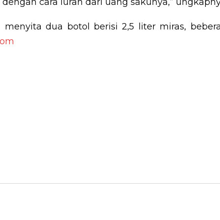
dengan cara iuran dari uang sakunya,” ungkapn
i menyita dua botol berisi 2,5 liter miras, bebe
com