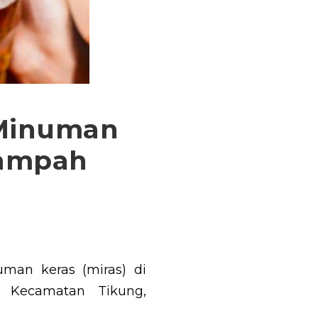
 Minuman
Sampah
man keras (miras) di
 Kecamatan Tikung,